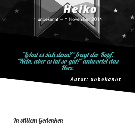
Heiko
* unbekannt – † November 2014
"Lohnt es sich denn?" fragt der Kopf.
"Nein, aber es tut so gut!" antwortet das
Herz.
Autor: unbekannt
In stillem Gedenken