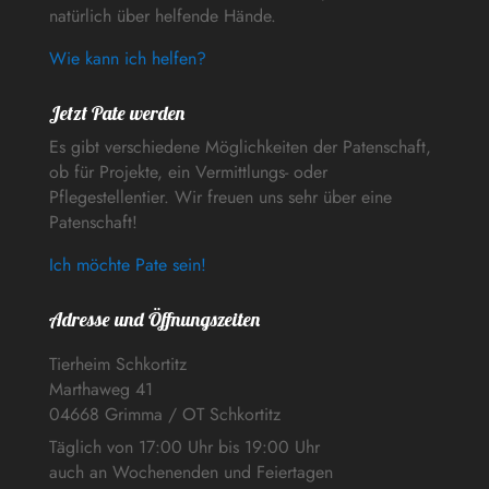
natürlich über helfende Hände.
Wie kann ich helfen?
Jetzt Pate werden
Es gibt verschiedene Möglichkeiten der Patenschaft,
ob für Projekte, ein Vermittlungs- oder
Pflegestellentier. Wir freuen uns sehr über eine
Patenschaft!
Ich möchte Pate sein!
Adresse und Öffnungszeiten
Tierheim Schkortitz
Marthaweg 41
04668 Grimma / OT Schkortitz
Täglich von 17:00 Uhr bis 19:00 Uhr
auch an Wochenenden und Feiertagen