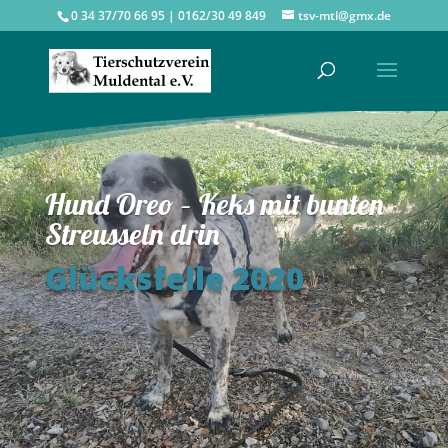
0 34 37/70 66 95 | 0162/30 49 849
tsv-mtl@gmx.de
Hund Oreo – Keks mit bunten
Streusseln drin
Glücksfelle 2020