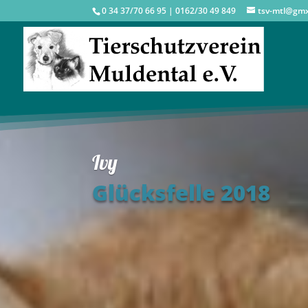
0 34 37/70 66 95 | 0162/30 49 849
tsv-mtl@gm
Ivy
Glücksfelle 2018