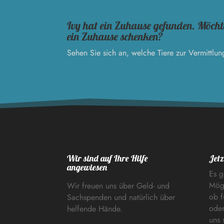
Ivy hat ein Zuhause gefunden. Möcht
ein Zuhause schenken?
Sehen Sie sich an, welche Tiere zur Vermittlun
Wir sind auf Ihre Hilfe
Jetz
angewiesen
Es g
Mögl
Wir freuen uns über Geld- und
ob f
Sachspenden und natürlich über
oder
helfende Hände.
uns 