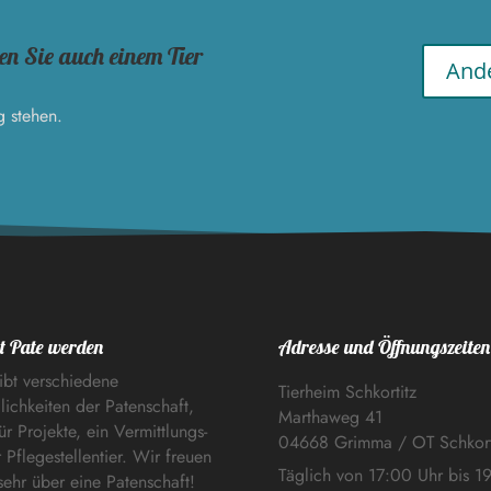
en Sie auch einem Tier
Ande
g stehen.
t Pate werden
Adresse und Öffnungszeiten
ibt verschiedene
Tierheim Schkortitz
ichkeiten der Patenschaft,
Marthaweg 41
ür Projekte, ein Vermittlungs-
04668 Grimma / OT Schkort
 Pflegestellentier. Wir freuen
Täglich von 17:00 Uhr bis 1
sehr über eine Patenschaft!