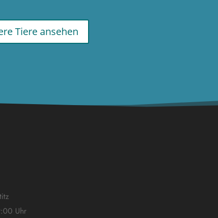
re Tiere ansehen
itz
9:00 Uhr