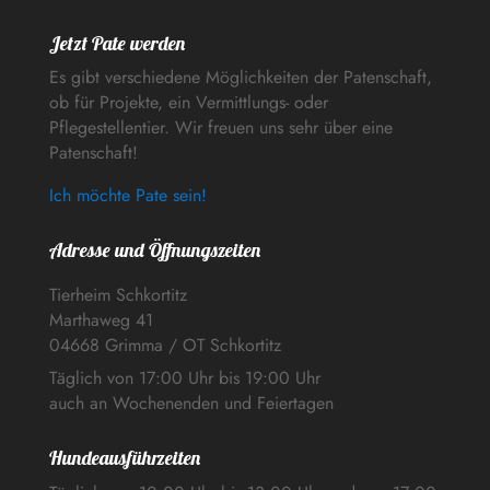
Jetzt Pate werden
Es gibt verschiedene Möglichkeiten der Patenschaft,
ob für Projekte, ein Vermittlungs- oder
Pflegestellentier. Wir freuen uns sehr über eine
Patenschaft!
Ich möchte Pate sein!
Adresse und Öffnungszeiten
Tierheim Schkortitz
Marthaweg 41
04668 Grimma / OT Schkortitz
Täglich von 17:00 Uhr bis 19:00 Uhr
auch an Wochenenden und Feiertagen
Hundeausführzeiten