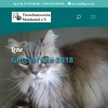
0 34 37/70 66 95 | 0162/30 49 849
tsv-mtl@gmx.de
Lene
Glücksfelle 2018