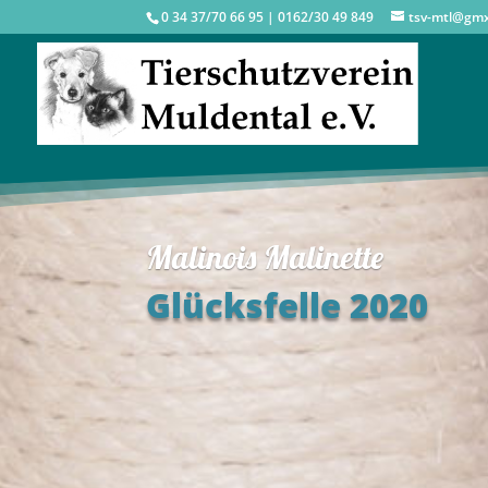
0 34 37/70 66 95 | 0162/30 49 849
tsv-mtl@gm
Malinois Malinette
Glücksfelle 2020