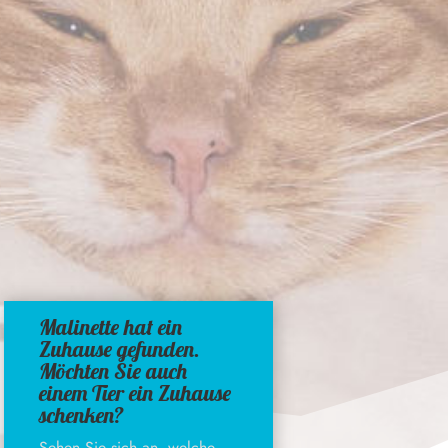
Malinette hat ein
Zuhause gefunden.
Möchten Sie auch
einem Tier ein Zuhause
schenken?
Sehen Sie sich an, welche