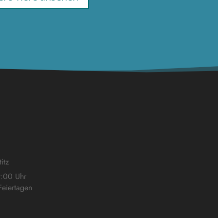
itz
9:00 Uhr
eiertagen