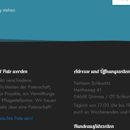
g stehen.
t Pate werden
Adresse und Öffnungszeiten
ibt verschiedene
Tierheim Schkortitz
ichkeiten der Patenschaft,
Marthaweg 41
ür Projekte, ein Vermittlungs-
04668 Grimma / OT Schkort
 Pflegestellentier. Wir freuen
Täglich von 17:00 Uhr bis 1
sehr über eine Patenschaft!
auch an Wochenenden und F
möchte Pate sein!
Hundeausführzeiten