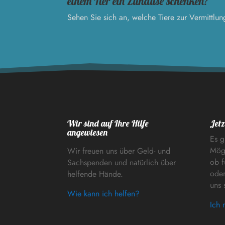
einem Tier ein Zuhause schenken?
Sehen Sie sich an, welche Tiere zur Vermittlun
Wir sind auf Ihre Hilfe
Jetz
angewiesen
Es g
Mögl
Wir freuen uns über Geld- und
ob f
Sachspenden und natürlich über
oder
helfende Hände.
uns 
Wie kann ich helfen?
Ich 