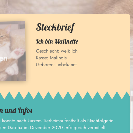
Steckbrief
Ich bin
Malinette
Geschlecht:
weiblich
Rasse:
Malinois
Geboren:
unbekannt
n und Infos
e konnte nach kurzem Tierheimaufenthalt als Nachfolgerin
gen Dascha im Dezember 2020 erfolgreich vermittelt