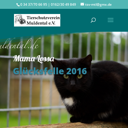
0 34 37/70 66 95 | 0162/30 49 849
tsv-mtl@gmx.de
Mama Lossa
Glücksfelle 2016