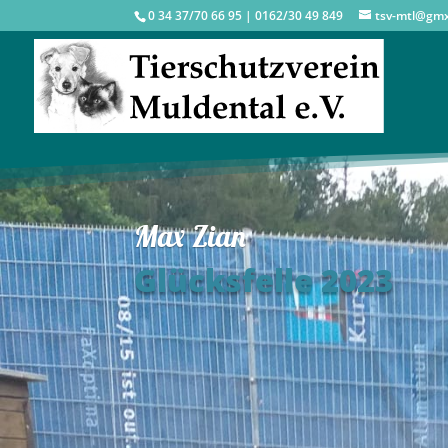
0 34 37/70 66 95 | 0162/30 49 849
tsv-mtl@gm
Max Zian
Glücksfelle 2023