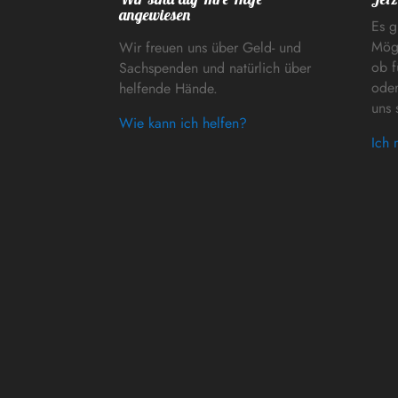
angewiesen
Es g
Mögl
Wir freuen uns über Geld- und
ob f
Sachspenden und natürlich über
oder
helfende Hände.
uns 
Wie kann ich helfen?
Ich 