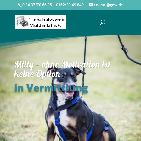
0 34 37/70 66 95 | 0162/30 49 849
tsv-mtl@gmx.de
Milly – ohne Motivation ist
keine Option
in Vermittlung