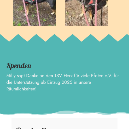
Spenden
Milly sagt Danke an den TSV Herz für viele Pfoten e.V. für
die Unterstützung ab Einzug 2025 in unsere
Räumlichkeiten!