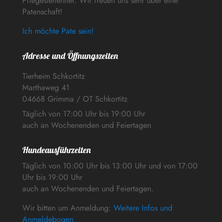
Pflegestellentier. Wir freuen uns sehr über eine
Patenschaft!
Ich möchte Pate sein!
Adresse und Öffnungszeiten
Tierheim Schkortitz
Marthaweg 41
04668 Grimma / OT Schkortitz
Täglich von 17:00 Uhr bis 19:00 Uhr
auch an Wochenenden und Feiertagen
Hundeausführzeiten
Täglich von 10:00 Uhr bis 13:00 Uhr und von 17:00
Uhr bis 19:00 Uhr
auch an Wochenenden und Feiertagen.
Wir bitten um Anmeldung:
Weitere Infos und
Anmeldebogen