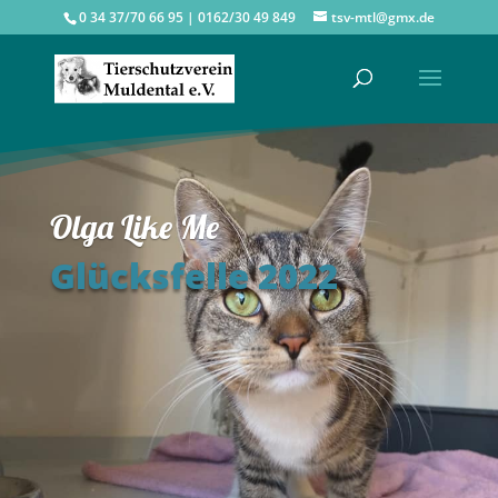
0 34 37/70 66 95 | 0162/30 49 849
tsv-mtl@gmx.de
Olga Like Me
Glücksfelle 2022