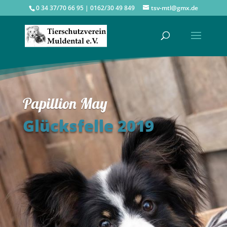
0 34 37/70 66 95 | 0162/30 49 849
tsv-mtl@gmx.de
Papillion May
Glücksfelle 2019