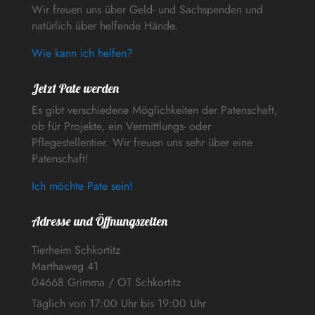
Wir freuen uns über Geld- und Sachspenden und
natürlich über helfende Hände.
Wie kann ich helfen?
Jetzt Pate werden
Es gibt verschiedene Möglichkeiten der Patenschaft,
ob für Projekte, ein Vermittlungs- oder
Pflegestellentier. Wir freuen uns sehr über eine
Patenschaft!
Ich möchte Pate sein!
Adresse und Öffnungszeiten
Tierheim Schkortitz
Marthaweg 41
04668 Grimma / OT Schkortitz
Täglich von 17:00 Uhr bis 19:00 Uhr