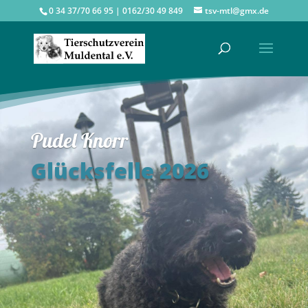
0 34 37/70 66 95 | 0162/30 49 849
tsv-mtl@gmx.de
Pudel Knorr
Glücksfelle 2026