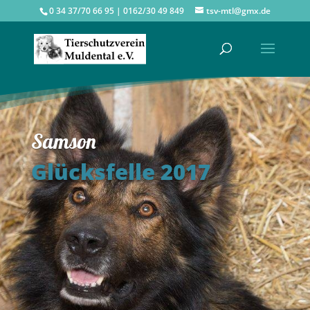
0 34 37/70 66 95 | 0162/30 49 849
tsv-mtl@gmx.de
Samson
Glücksfelle 2017