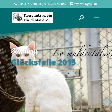
0 34 37/70 66 95 | 0162/30 49 849
tsv-mtl@gmx.de
Samurai
Glücksfelle 2015