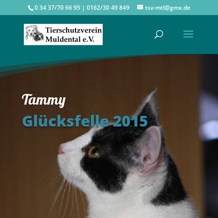
0 34 37/70 66 95 | 0162/30 49 849
tsv-mtl@gmx.de
Tammy
Glücksfelle 2015