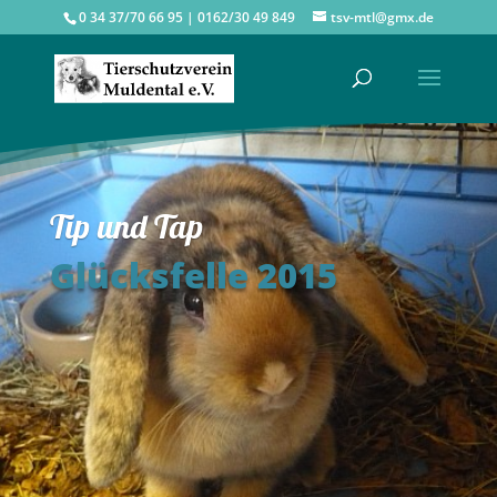
0 34 37/70 66 95 | 0162/30 49 849
tsv-mtl@gmx.de
Tip und Tap
Glücksfelle 2015