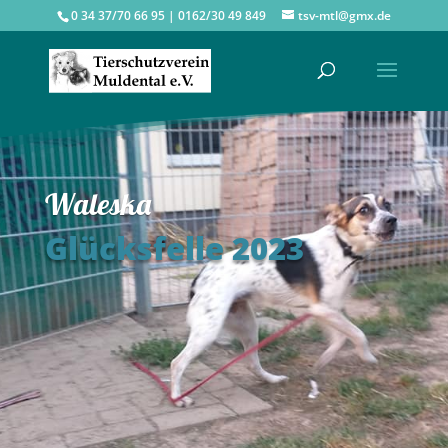
0 34 37/70 66 95 | 0162/30 49 849
tsv-mtl@gmx.de
Waleska
Glücksfelle 2023