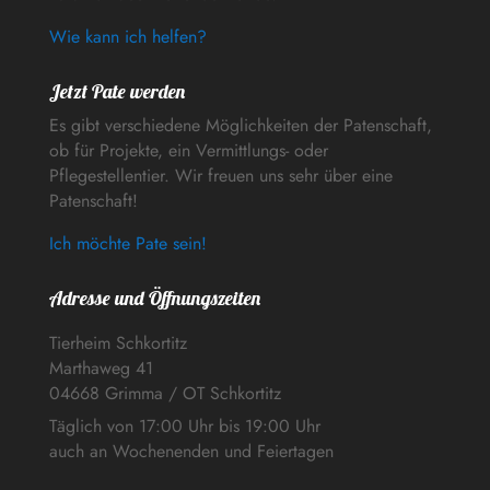
Wie kann ich helfen?
Jetzt Pate werden
Es gibt verschiedene Möglichkeiten der Patenschaft,
ob für Projekte, ein Vermittlungs- oder
Pflegestellentier. Wir freuen uns sehr über eine
Patenschaft!
Ich möchte Pate sein!
Adresse und Öffnungszeiten
Tierheim Schkortitz
Marthaweg 41
04668 Grimma / OT Schkortitz
Täglich von 17:00 Uhr bis 19:00 Uhr
auch an Wochenenden und Feiertagen