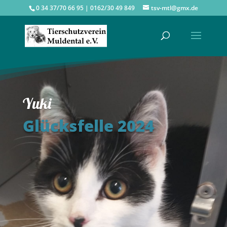
0 34 37/70 66 95 | 0162/30 49 849
tsv-mtl@gmx.de
Yuki
Glücksfelle 2024