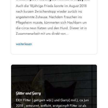
Auch die 18jährige Frieda konnte im August 2018
nach kurzem Zwischenstopp wieder zurück ins
angestammte Zuhause. Nachdem Frauchen ins
Pflegeheim musste, kümmerten sich Nachbarn um
die circa neun Katzen und den Hund. Dieser ist in
Zusammenarbeit mit uns direkt von...
weiterlesen
Glitter und Garry
EKH Flitter ( getigert- wbl.) und Garry( mnl.), ca Juni
2018 , entwurmt, entfloht, erstgeimpft Flitter ist als