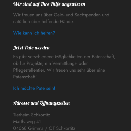
Wir sind auf Ihre Hilfe angewiesen
Wir freuen uns über Geld- und Sachspenden und
natürlich über helfende Hände.
Wie kann ich helfen?
Jetzt Pate werden
Es gibt verschiedene Möglichkeiten der Patenschaft,
ob für Projekte, ein Vermittlungs- oder
Pflegestellentier. Wir freuen uns sehr über eine
Patenschaft!
Ich möchte Pate sein!
Adresse und Öffnungszeiten
Tierheim Schkortitz
Marthaweg 41
04668 Grimma / OT Schkortitz